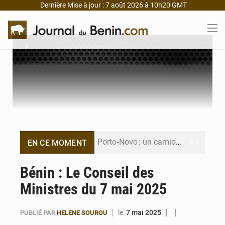
Dernière Mise à jour : 7 août 2026 à 10h20 GMT
›
Porto‑Novo : un camion de produits pétroliers embrase Avakpa
EN CE MOMENT
Patrice Talon prend la tête du premier bureau du Sénat du Bénin
Bénin : Le Conseil des
Ministres du 7 mai 2025
Bénin : Djogbénou inspecte le chantier du siège de l’Assemblée
Bénin et Canada scellent un partenariat inédit
le:
7 mai 2025
PUBLIÉ PAR
HELENE SOUROU