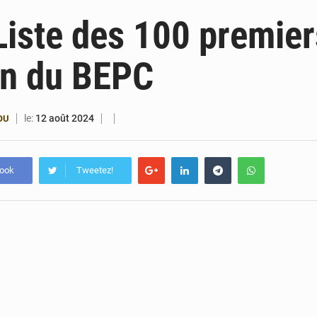
6 août 2026
Patrice Talon prend la tête du premier bureau 
Liste des 100 premier
6 août 2026
Bénin : Djogbénou inspecte le chantier du siè
en du BEPC
6 août 2026
Bénin et Canada scellent un partenariat inédi
6 août 2026
Bénin : Le CEG La Verdure de Ouèdo fait sa mu
le:
12 août 2024
OU
book
Tweetez!