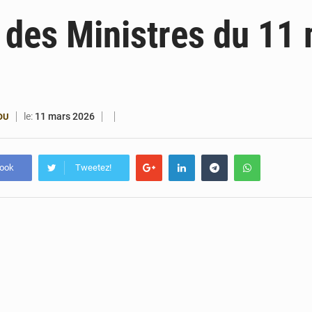
6 août 2026
Patrice Talon prend la tête du premier bureau 
 des Ministres du 11
6 août 2026
Bénin : Djogbénou inspecte le chantier du siè
6 août 2026
Bénin et Canada scellent un partenariat inédi
6 août 2026
Bénin : Le CEG La Verdure de Ouèdo fait sa mu
le:
11 mars 2026
OU
book
Tweetez!