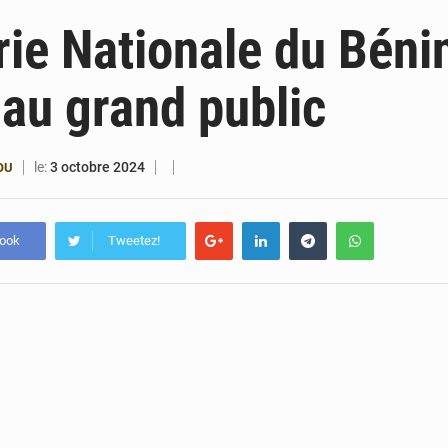
6 août 2026
Patrice Talon prend la tête du premier bureau 
rie Nationale du Béni
6 août 2026
Bénin : Djogbénou inspecte le chantier du siè
 au grand public
6 août 2026
Bénin et Canada scellent un partenariat inédi
6 août 2026
Bénin : Le CEG La Verdure de Ouèdo fait sa mu
le:
3 octobre 2024
OU
book
Tweetez!