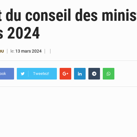
6 août 2026
Patrice Talon prend la tête du premier bureau 
 du conseil des minis
6 août 2026
Bénin : Djogbénou inspecte le chantier du siè
s 2024
6 août 2026
Bénin et Canada scellent un partenariat inédi
6 août 2026
Bénin : Le CEG La Verdure de Ouèdo fait sa mu
le:
13 mars 2024
OU
book
Tweetez!