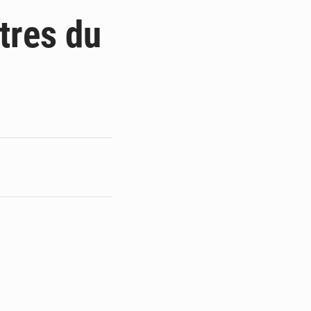
du Sénat du Bénin
tres du
ge de l’Assemblée
t
e pour la rentrée