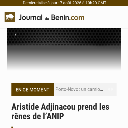
Dernière Mise à jour : 7 août 2026 à 10h20 GMT
›
Porto‑Novo : un camion de produits pétroliers embrase Avakpa
EN CE MOMENT
Patrice Talon prend la tête du premier bureau du Sénat du Bénin
Aristide Adjinacou prend les
rênes de l’ANIP
Bénin : Djogbénou inspecte le chantier du siège de l’Assemblée
Bénin et Canada scellent un partenariat inédit