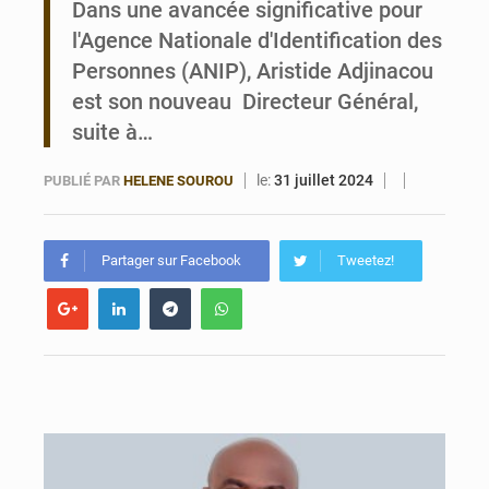
Dans une avancée significative pour
l'Agence Nationale d'Identification des
Bénin : Le CEG La Verdure de Ouèdo fait sa mue pour la rentrée
Personnes (ANIP), Aristide Adjinacou
est son nouveau Directeur Général,
suite à…
le:
31 juillet 2024
PUBLIÉ PAR
HELENE SOUROU
Partager sur Facebook
Tweetez!