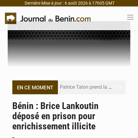
Dernière Mise à jour : 6 août 2026 à 17h05 GMT
›
Patrice Talon prend la tête du premier bureau du Sénat du Bénin
EN CE MOMENT
Bénin : Djogbénou inspecte le chantier du siège de l’Assemblée
Bénin : Brice Lankoutin
déposé en prison pour
Bénin et Canada scellent un partenariat inédit
enrichissement illicite
Bénin : Le CEG La Verdure de Ouèdo fait sa mue pour la rentrée