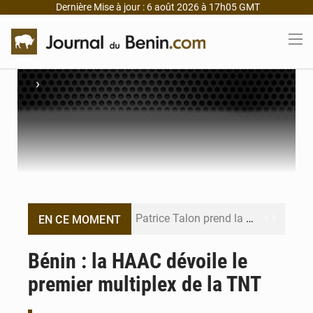
Dernière Mise à jour : 6 août 2026 à 17h05 GMT
›
Patrice Talon prend la tête du premier bureau du Sénat du Bénin
EN CE MOMENT
Bénin : Djogbénou inspecte le chantier du siège de l’Assemblée
Bénin : la HAAC dévoile le
premier multiplex de la TNT
Bénin et Canada scellent un partenariat inédit
Bénin : Le CEG La Verdure de Ouèdo fait sa mue pour la rentrée