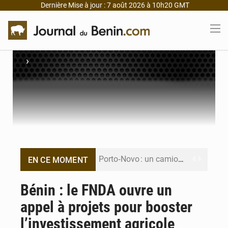
Dernière Mise à jour : 7 août 2026 à 10h20 GMT
›
Porto‑Novo : un camion de produits pétroliers embrase Avakpa
EN CE MOMENT
Patrice Talon prend la tête du premier bureau du Sénat du Bénin
Bénin : le FNDA ouvre un
appel à projets pour booster
Bénin : Djogbénou inspecte le chantier du siège de l’Assemblée
l’investissement agricole
Bénin et Canada scellent un partenariat inédit