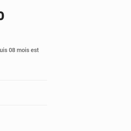
du Sénat du Bénin
o
ge de l’Assemblée
t
e pour la rentrée
uis 08 mois est