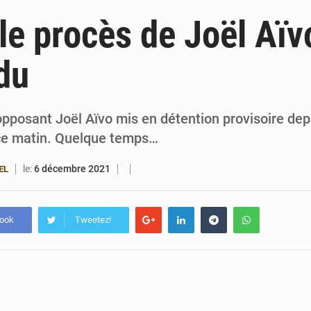
6 août 2026
Patrice Talon prend la tête du premier bureau 
 le procès de Joël Aïv
6 août 2026
Bénin : Djogbénou inspecte le chantier du siè
du
6 août 2026
Bénin et Canada scellent un partenariat inédi
6 août 2026
Bénin : Le CEG La Verdure de Ouèdo fait sa mu
opposant Joël Aïvo mis en détention provisoire dep
ce matin. Quelque temps…
le:
6 décembre 2021
EL
book
Tweetez!