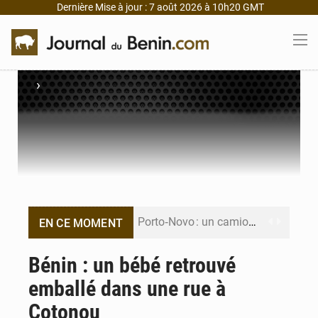
Dernière Mise à jour : 7 août 2026 à 10h20 GMT
›
Porto‑Novo : un camion de produits pétroliers embrase Avakpa
EN CE MOMENT
Patrice Talon prend la tête du premier bureau du Sénat du Bénin
Bénin : un bébé retrouvé
emballé dans une rue à
Bénin : Djogbénou inspecte le chantier du siège de l’Assemblée
Cotonou
Bénin et Canada scellent un partenariat inédit