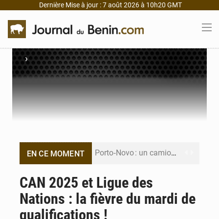
Dernière Mise à jour : 7 août 2026 à 10h20 GMT
›
Porto‑Novo : un camion de produits pétroliers embrase Avakpa
EN CE MOMENT
Patrice Talon prend la tête du premier bureau du Sénat du Bénin
CAN 2025 et Ligue des
Nations : la fièvre du mardi de
Bénin : Djogbénou inspecte le chantier du siège de l’Assemblée
qualifications !
Bénin et Canada scellent un partenariat inédit