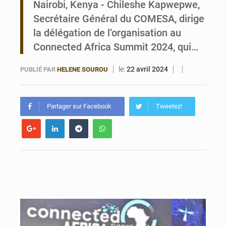
Nairobi, Kenya - Chileshe Kapwepwe,
Secrétaire Général du COMESA, dirige
Noyade tragique à Kalalé : 2 enfants perdent la vie à Gawézi
la délégation de l’organisation au
Connected Africa Summit 2024, qui…
le:
22 avril 2024
PUBLIÉ PAR
HELENE SOUROU
Partager sur Facebook
Tweetez!