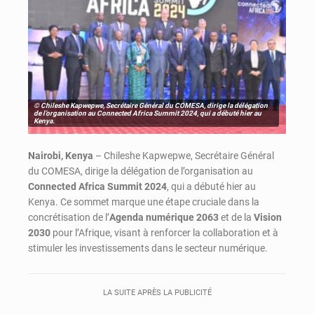
© Chileshe Kapwepwe, Secrétaire Général du COMESA, dirige la délégation
de l’organisation au Connected Africa Summit 2024, qui a débuté hier au
Kenya.
Nairobi, Kenya
– Chileshe Kapwepwe, Secrétaire Général
du COMESA, dirige la délégation de l’organisation au
Connected Africa Summit 2024
, qui a débuté hier au
Kenya. Ce sommet marque une étape cruciale dans la
concrétisation de l’
Agenda numérique 2063
et de la
Vision
2030
pour l’Afrique, visant à renforcer la collaboration et à
stimuler les investissements dans le secteur numérique.
LA SUITE APRÈS LA PUBLICITÉ