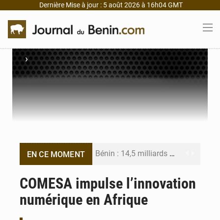
Dernière Mise à jour : 5 août 2026 à 16h04 GMT
›
Bénin : 14,5 milliards de dollars pour faire de la CDN 3.0 un bouclier économique
EN CE MOMENT
Bénin : le ministère de l’Intérieur évalue ses résultats à mi-parcours
COMESA impulse l’innovation
numérique en Afrique
FÉBÉBOXE : la gouvernance, premier combat de la mandature 2026-2030
Valse des entraîneurs en Première Division béninoise