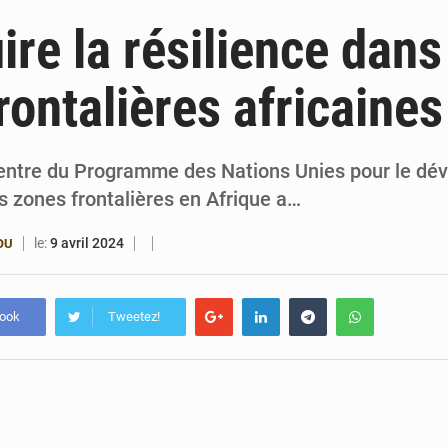
6 août 2026
Patrice Talon prend la tête du premier bureau 
ire la résilience dans
6 août 2026
Bénin : Djogbénou inspecte le chantier du siè
rontalières africaines
6 août 2026
Bénin et Canada scellent un partenariat inédi
6 août 2026
Bénin : Le CEG La Verdure de Ouèdo fait sa mu
Centre du Programme des Nations Unies pour le d
s zones frontalières en Afrique a…
le:
9 avril 2024
OU
book
Tweetez!