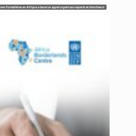
 frontalières en Afrique a lancé un appel urgent aux experts et chercheurs