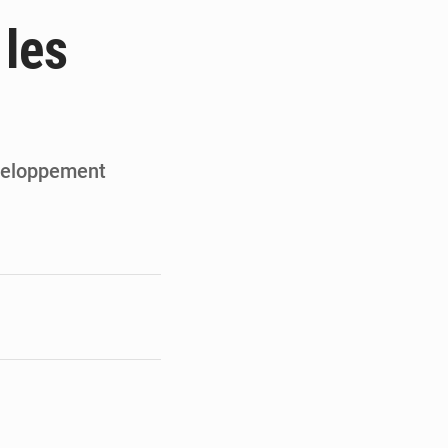
du Sénat du Bénin
 les
ge de l’Assemblée
t
e pour la rentrée
éveloppement