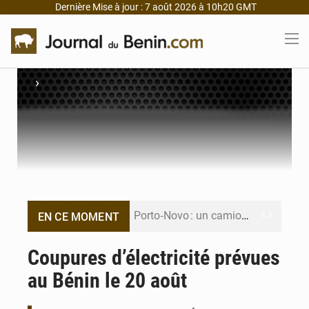
Dernière Mise à jour : 7 août 2026 à 10h20 GMT
›
Porto‑Novo : un camion de produits pétroliers embrase Avakpa
EN CE MOMENT
Patrice Talon prend la tête du premier bureau du Sénat du Bénin
Coupures d’électricité prévues
au Bénin le 20 août
Bénin : Djogbénou inspecte le chantier du siège de l’Assemblée
Bénin et Canada scellent un partenariat inédit