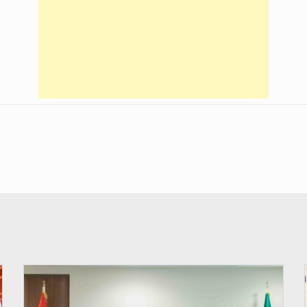
© Ministère Des Affaires Etrangères et de la Coopération du Bénin