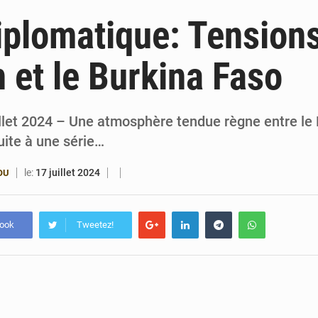
6 août 2026
Bénin et Canada scellent un partenariat inédi
iplomatique: Tensions
6 août 2026
Bénin : Le CEG La Verdure de Ouèdo fait sa mu
n et le Burkina Faso
5 août 2026
Bénin : 14,5 milliards de dollars pour faire de la CDN 3.0
4 août 2026
Bénin : le ministère de l’Intérieur évalue ses rés
llet 2024 – Une atmosphère tendue règne entre le 
uite à une série…
le:
17 juillet 2024
OU
book
Tweetez!