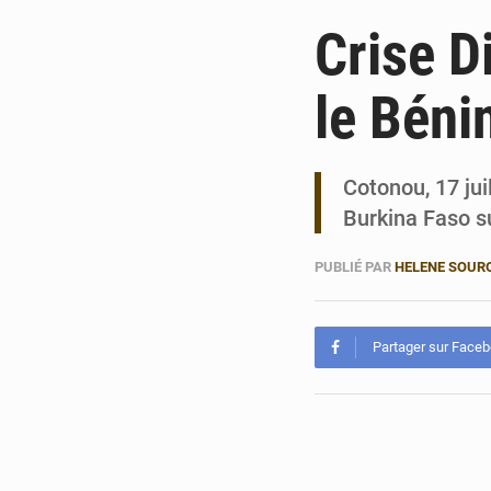
Crise D
le Béni
Cotonou, 17 jui
Burkina Faso s
PUBLIÉ PAR
HELENE SOUR
Partager sur Face