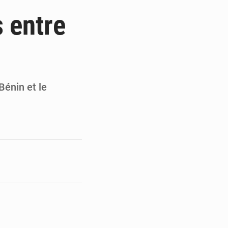
t
 entre
e pour la rentrée
 un bouclier économique
ultats à mi-parcours
Bénin et le