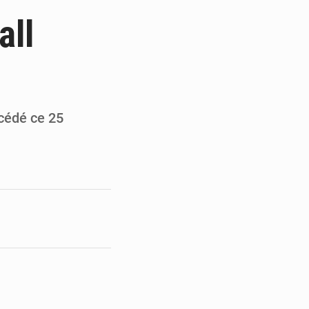
ge de l’Assemblée
all
t
e pour la rentrée
 un bouclier économique
cédé ce 25