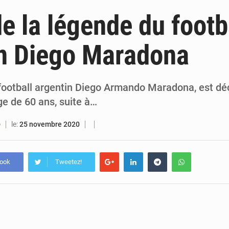
6 août 2026
Bénin : Djogbénou inspecte le chantier du siè
e la légende du footb
6 août 2026
Bénin et Canada scellent un partenariat inédi
in Diego Maradona
6 août 2026
Bénin : Le CEG La Verdure de Ouèdo fait sa mu
5 août 2026
Bénin : 14,5 milliards de dollars pour faire de la CDN 3.0
football argentin Diego Armando Maradona, est dé
ge de 60 ans, suite à…
le:
25 novembre 2020
O
book
Tweetez!