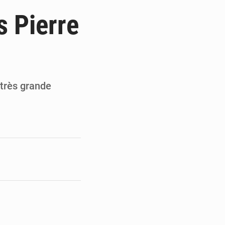
ultats à mi-parcours
s Pierre
mandature 2026-2030
ninoise
la vie à Gawézi
très grande