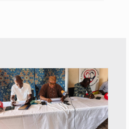
© FéBéBOXE officiel