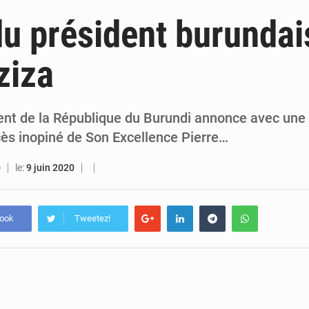
4 août 2026
Bénin : le ministère de l’Intérieur évalue ses rés
u président burundai
4 août 2026
FÉBÉBOXE : la gouvernance, premier combat de la 
ziza
3 août 2026
Valse des entraîneurs en Première Division bé
3 août 2026
Noyade tragique à Kalalé : 2 enfants perdent 
t de la République du Burundi annonce avec une 
cès inopiné de Son Excellence Pierre…
le:
9 juin 2020
O
book
Tweetez!