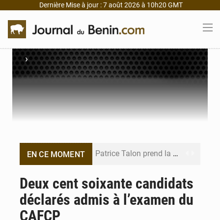
Dernière Mise à jour : 7 août 2026 à 10h20 GMT
›
Patrice Talon prend la tête du premier bureau du Sénat du Bénin
EN CE MOMENT
Bénin : Djogbénou inspecte le chantier du siège de l’Assemblée
Deux cent soixante candidats
déclarés admis à l’examen du
Bénin et Canada scellent un partenariat inédit
CAFCP
Bénin : Le CEG La Verdure de Ouèdo fait sa mue pour la rentrée