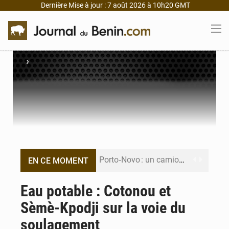
Dernière Mise à jour : 7 août 2026 à 10h20 GMT
›
Porto‑Novo : un camion de produits pétroliers embrase Avakpa
EN CE MOMENT
Patrice Talon prend la tête du premier bureau du Sénat du Bénin
Eau potable : Cotonou et
Sèmè-Kpodji sur la voie du
Bénin : Djogbénou inspecte le chantier du siège de l’Assemblée
soulagement
Bénin et Canada scellent un partenariat inédit