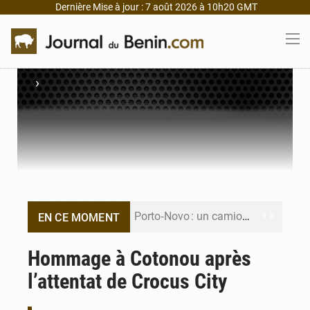
Dernière Mise à jour : 7 août 2026 à 10h20 GMT
›
Porto‑Novo : un camion de produits pétroliers embrase Avakpa
EN CE MOMENT
Patrice Talon prend la tête du premier bureau du Sénat du Bénin
Hommage à Cotonou après
l’attentat de Crocus City
Bénin : Djogbénou inspecte le chantier du siège de l’Assemblée
Bénin et Canada scellent un partenariat inédit