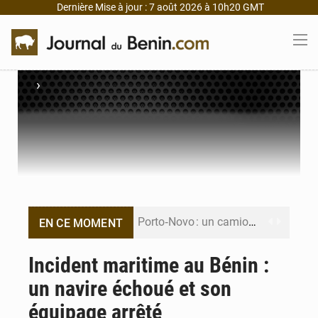
Dernière Mise à jour : 7 août 2026 à 10h20 GMT
›
Porto‑Novo : un camion de produits pétroliers embrase Avakpa
EN CE MOMENT
Patrice Talon prend la tête du premier bureau du Sénat du Bénin
Incident maritime au Bénin :
un navire échoué et son
Bénin : Djogbénou inspecte le chantier du siège de l’Assemblée
équipage arrêté
Bénin et Canada scellent un partenariat inédit