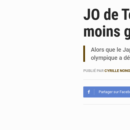
JO de T
moins g
Alors que le J
olympique a dé
PUBLIÉ PAR
CYRILLE NON
Partager sur Face