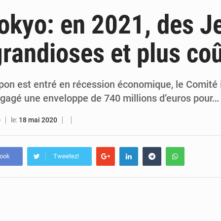
6 août 2026
Bénin : Djogbénou inspecte le chantier du siè
okyo: en 2021, des J
6 août 2026
Bénin et Canada scellent un partenariat inédi
randioses et plus co
6 août 2026
Bénin : Le CEG La Verdure de Ouèdo fait sa mu
5 août 2026
Bénin : 14,5 milliards de dollars pour faire de la CDN 3.0
apon est entré en récession économique, le Comité 
gagé une enveloppe de 740 millions d’euros pour…
le:
18 mai 2020
O
book
Tweetez!