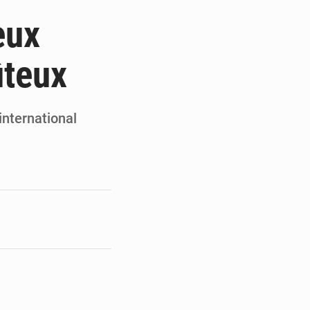
ge de l’Assemblée
eux
t
ûteux
e pour la rentrée
 un bouclier économique
international