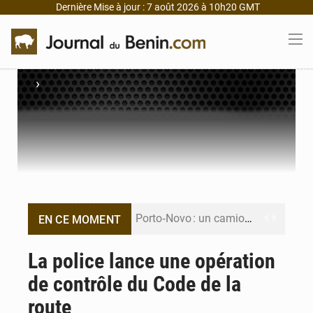
Dernière Mise à jour : 7 août 2026 à 10h20 GMT
›
Porto‑Novo : un camion de produits pétroliers embrase Avakpa
EN CE MOMENT
Patrice Talon prend la tête du premier bureau du Sénat du Bénin
La police lance une opération
de contrôle du Code de la
Bénin : Djogbénou inspecte le chantier du siège de l’Assemblée
route
Bénin et Canada scellent un partenariat inédit