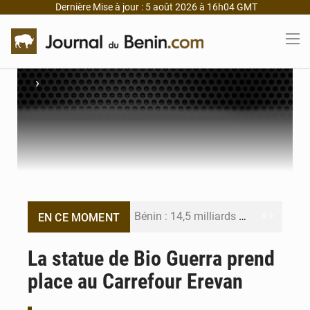
Dernière Mise à jour : 5 août 2026 à 16h04 GMT
›
Bénin : 14,5 milliards de dollars pour faire de la CDN 3.0 un bouclier économique
EN CE MOMENT
Bénin : le ministère de l’Intérieur évalue ses résultats à mi-parcours
La statue de Bio Guerra prend
place au Carrefour Erevan
FÉBÉBOXE : la gouvernance, premier combat de la mandature 2026-2030
Valse des entraîneurs en Première Division béninoise