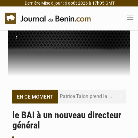
Dernière Mise à jour : 6 août 2026 à 17h05 GMT
›
Patrice Talon prend la tête du premier bureau du Sénat du Bénin
EN CE MOMENT
Bénin : Djogbénou inspecte le chantier du siège de l’Assemblée
le BAI à un nouveau directeur
général
Bénin et Canada scellent un partenariat inédit
Bénin : Le CEG La Verdure de Ouèdo fait sa mue pour la rentrée