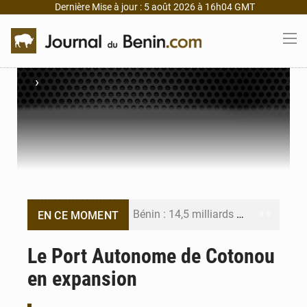
Dernière Mise à jour : 5 août 2026 à 16h04 GMT
›
Bénin : 14,5 milliards de dollars pour faire de la CDN 3.0 un bouclier économique
EN CE MOMENT
Bénin : le ministère de l’Intérieur évalue ses résultats à mi-parcours
Le Port Autonome de Cotonou
en expansion
FÉBÉBOXE : la gouvernance, premier combat de la mandature 2026-2030
Valse des entraîneurs en Première Division béninoise