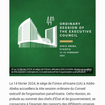
© Le 14 février 2024, le siège de l'Union africaine (UA) à Addis-Abeba accueillera
la 44e session ordinaire du Conseil exécutif de l'organisation panafricaine.
Le 14 février 2024, le siège de l’Union africaine (UA) à Addis-
Abeba accueillera la 44e session ordinaire du Conseil
exécutif de l’organisation panafricaine. Cette réunion, en
prélude au sommet des chefs d’État et de gouvernement, se
consacrera à l’examen des rapports des différents organes