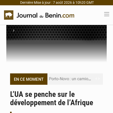
Dernière Mise à jour : 7 août 2026 à 10h20 GMT
›
Porto‑Novo : un camion de produits pétroliers embrase Avakpa
EN CE MOMENT
Patrice Talon prend la tête du premier bureau du Sénat du Bénin
L’UA se penche sur le
développement de l’Afrique
Bénin : Djogbénou inspecte le chantier du siège de l’Assemblée
Bénin et Canada scellent un partenariat inédit