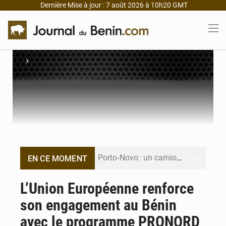
Dernière Mise à jour : 7 août 2026 à 10h20 GMT
›
Porto‑Novo : un camion de produits pétroliers embrase Avakpa
EN CE MOMENT
Patrice Talon prend la tête du premier bureau du Sénat du Bénin
L’Union Européenne renforce
son engagement au Bénin
Bénin : Djogbénou inspecte le chantier du siège de l’Assemblée
avec le programme PRONORD
Bénin et Canada scellent un partenariat inédit