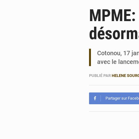
MPME: A
désorma
Cotonou, 17 jan
avec le lanceme
PUBLIÉ PAR
HELENE SOUR
Partager sur Face