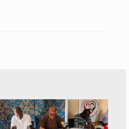
© FéBéBOXE officiel