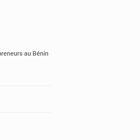
ultats à mi-parcours
mandature 2026-2030
ninoise
la vie à Gawézi
epreneurs au Bénin