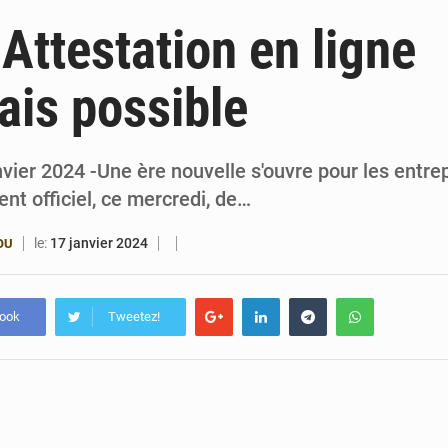
4 août 2026
Bénin : le ministère de l’Intérieur évalue ses rés
ttestation en ligne
4 août 2026
FÉBÉBOXE : la gouvernance, premier combat de la 
is possible
3 août 2026
Valse des entraîneurs en Première Division bé
3 août 2026
Noyade tragique à Kalalé : 2 enfants perdent 
vier 2024 -Une ère nouvelle s'ouvre pour les entr
nt officiel, ce mercredi, de…
le:
17 janvier 2024
OU
book
Tweetez!