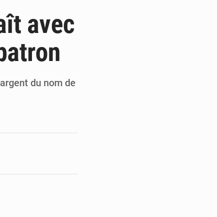
du Sénat du Bénin
aît avec
ge de l’Assemblée
patron
t
e pour la rentrée
d’argent du nom de