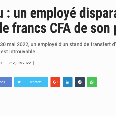
6 août 2026
Patrice Talon prend la tête du premier bureau 
 : un employé dispar
6 août 2026
Bénin : Djogbénou inspecte le chantier du siè
le francs CFA de son 
6 août 2026
Bénin et Canada scellent un partenariat inédi
6 août 2026
Bénin : Le CEG La Verdure de Ouèdo fait sa mu
i 30 mai 2022, un employé d’un stand de transfert 
 est introuvable…
le:
2 juin 2022
EL
book
Tweetez!