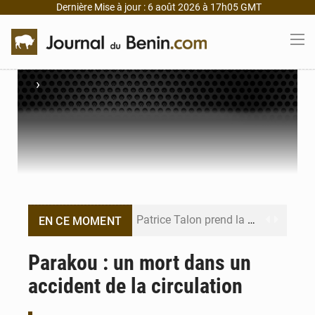
Dernière Mise à jour : 6 août 2026 à 17h05 GMT
›
Patrice Talon prend la tête du premier bureau du Sénat du Bénin
EN CE MOMENT
Bénin : Djogbénou inspecte le chantier du siège de l’Assemblée
Parakou : un mort dans un
accident de la circulation
Bénin et Canada scellent un partenariat inédit
Bénin : Le CEG La Verdure de Ouèdo fait sa mue pour la rentrée