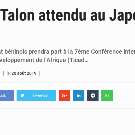
6 août 2026
Patrice Talon prend la tête du premier bureau 
 Talon attendu au Jap
6 août 2026
Bénin : Djogbénou inspecte le chantier du siè
6 août 2026
Bénin et Canada scellent un partenariat inédi
6 août 2026
Bénin : Le CEG La Verdure de Ouèdo fait sa mu
at béninois prendra part à la 7ème Conférence inte
éveloppement de l’Afrique (Ticad…
le:
20 août 2019
O
book
Tweetez!