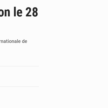
du Sénat du Bénin
on le 28
ge de l’Assemblée
t
e pour la rentrée
rnationale de