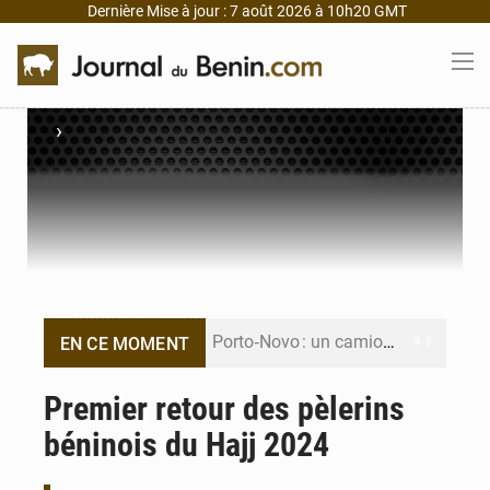
Dernière Mise à jour : 7 août 2026 à 10h20 GMT
›
Porto‑Novo : un camion de produits pétroliers embrase Avakpa
EN CE MOMENT
Patrice Talon prend la tête du premier bureau du Sénat du Bénin
Premier retour des pèlerins
béninois du Hajj 2024
Bénin : Djogbénou inspecte le chantier du siège de l’Assemblée
Bénin et Canada scellent un partenariat inédit