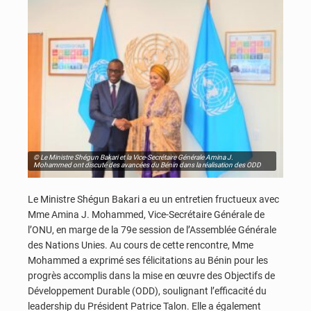
© Le Ministre Shégun Bakari et la Vice-Secrétaire Générale Amina J.
Mohammed ont discuté des avancées du Bénin dans la réalisation des ODD
Le Ministre Shégun Bakari a eu un entretien fructueux avec
Mme Amina J. Mohammed, Vice-Secrétaire Générale de
l’ONU, en marge de la 79e session de l’Assemblée Générale
des Nations Unies. Au cours de cette rencontre, Mme
Mohammed a exprimé ses félicitations au Bénin pour les
progrès accomplis dans la mise en œuvre des Objectifs de
Développement Durable (ODD), soulignant l’efficacité du
leadership du Président Patrice Talon. Elle a également