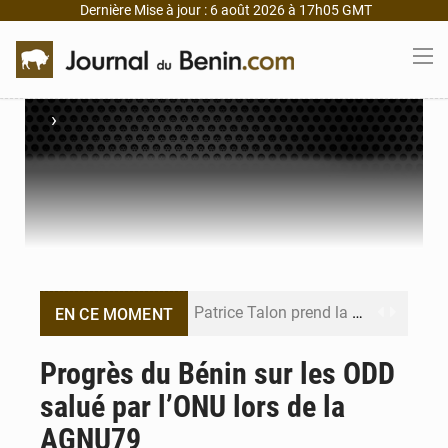
Dernière Mise à jour : 6 août 2026 à 17h05 GMT
›
Patrice Talon prend la tête du premier bureau du Sénat du Bénin
EN CE MOMENT
Bénin : Djogbénou inspecte le chantier du siège de l’Assemblée
Progrès du Bénin sur les ODD
salué par l’ONU lors de la
Bénin et Canada scellent un partenariat inédit
AGNU79
Bénin : Le CEG La Verdure de Ouèdo fait sa mue pour la rentrée