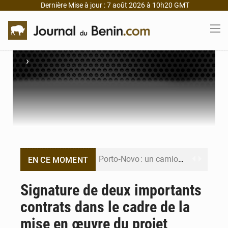
Dernière Mise à jour : 7 août 2026 à 10h20 GMT
›
Porto‑Novo : un camion de produits pétroliers embrase Avakpa
EN CE MOMENT
Patrice Talon prend la tête du premier bureau du Sénat du Bénin
Signature de deux importants
contrats dans le cadre de la
Bénin : Djogbénou inspecte le chantier du siège de l’Assemblée
mise en œuvre du projet
Bénin et Canada scellent un partenariat inédit