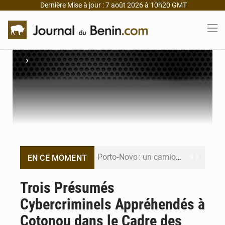
Dernière Mise à jour : 7 août 2026 à 10h20 GMT
›
Porto‑Novo : un camion de produits pétroliers embrase Avakpa
EN CE MOMENT
Patrice Talon prend la tête du premier bureau du Sénat du Bénin
Trois Présumés
Cybercriminels Appréhendés à
Bénin : Djogbénou inspecte le chantier du siège de l’Assemblée
Cotonou dans le Cadre des
Bénin et Canada scellent un partenariat inédit