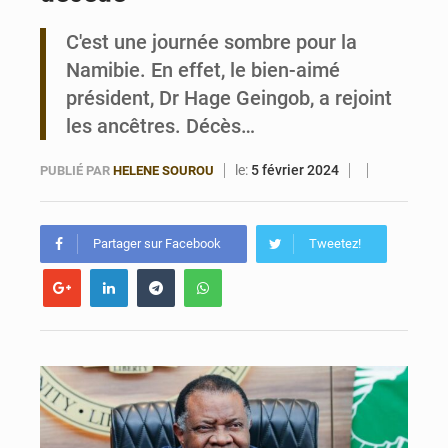
C'est une journée sombre pour la
Bénin : Le CEG La Verdure de Ouèdo fait sa mue pour la rentrée
Namibie. En effet, le bien-aimé
président, Dr Hage Geingob, a rejoint
les ancêtres. Décès…
le:
5 février 2024
PUBLIÉ PAR
HELENE SOUROU
Partager sur Facebook
Tweetez!