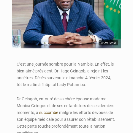
© JD Benin
C’est une journée sombre pour la Namibie. En effet, le
bien-aimé président, Dr Hage Geingob, a rejoint les
ancêtres. Décès survenu le dimanche 4 février 2024,
tôt le matin à l’hôpital Lady Pohamba.
Dr Geingob, entouré de sa chère épouse madame
Monica Geingos et de ses enfants lors de ses derniers
moments, a
succombé
malgré les efforts dévoués de
son équipe médicale pour assurer son rétablissement.
Cette perte touche profondément toute la nation
namibienne.