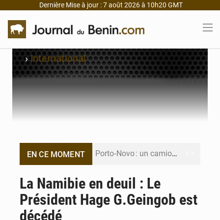
Dernière Mise à jour : 7 août 2026 à 10h20 GMT
›
International
Porto‑Novo : un camion de produits pétroliers embrase Avakpa
EN CE MOMENT
Patrice Talon prend la tête du premier bureau du Sénat du Bénin
La Namibie en deuil : Le
Président Hage G.Geingob est
Bénin : Djogbénou inspecte le chantier du siège de l’Assemblée
décédé
Bénin et Canada scellent un partenariat inédit