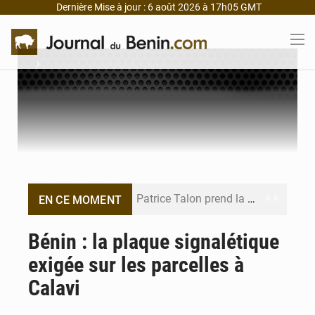
Dernière Mise à jour : 6 août 2026 à 17h05 GMT
›
Patrice Talon prend la tête du premier bureau du Sénat du Bénin
EN CE MOMENT
Bénin : Djogbénou inspecte le chantier du siège de l’Assemblée
Bénin : la plaque signalétique
exigée sur les parcelles à
Bénin et Canada scellent un partenariat inédit
Calavi
Bénin : Le CEG La Verdure de Ouèdo fait sa mue pour la rentrée