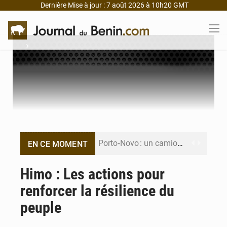
Dernière Mise à jour : 7 août 2026 à 10h20 GMT
›
Porto‑Novo : un camion de produits pétroliers embrase Avakpa
EN CE MOMENT
Patrice Talon prend la tête du premier bureau du Sénat du Bénin
Himo : Les actions pour
renforcer la résilience du
Bénin : Djogbénou inspecte le chantier du siège de l’Assemblée
peuple
Bénin et Canada scellent un partenariat inédit