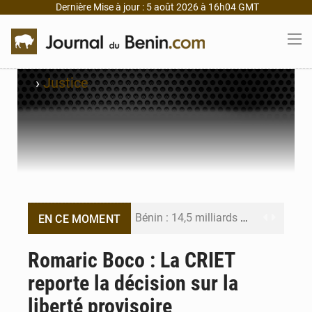
Dernière Mise à jour : 5 août 2026 à 16h04 GMT
›
Justice
Bénin : 14,5 milliards de dollars pour faire de la CDN 3.0 un bouclier économique
EN CE MOMENT
Bénin : le ministère de l’Intérieur évalue ses résultats à mi-parcours
Romaric Boco : La CRIET
reporte la décision sur la
FÉBÉBOXE : la gouvernance, premier combat de la mandature 2026-2030
liberté provisoire
Valse des entraîneurs en Première Division béninoise