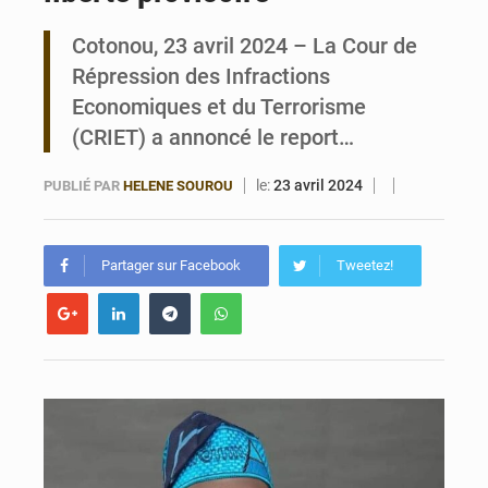
Cotonou, 23 avril 2024 – La Cour de
Noyade tragique à Kalalé : 2 enfants perdent la vie à Gawézi
Répression des Infractions
Economiques et du Terrorisme
(CRIET) a annoncé le report…
le:
23 avril 2024
PUBLIÉ PAR
HELENE SOUROU
Partager sur Facebook
Tweetez!