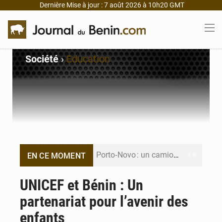
Dernière Mise à jour : 7 août 2026 à 10h20 GMT
Société
›
Education
Porto‑Novo : un camion de produits pétroliers embrase Avakpa
EN CE MOMENT
Patrice Talon prend la tête du premier bureau du Sénat du Bénin
UNICEF et Bénin : Un
partenariat pour l’avenir des
Bénin : Djogbénou inspecte le chantier du siège de l’Assemblée
enfants
Bénin et Canada scellent un partenariat inédit