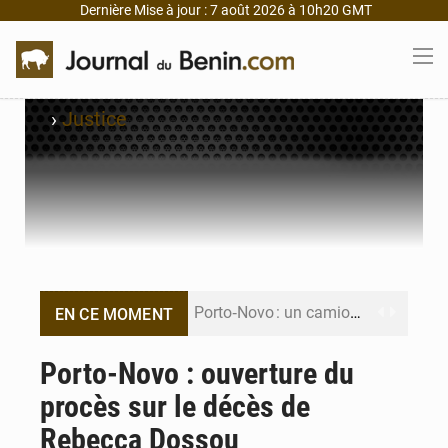
Dernière Mise à jour : 7 août 2026 à 10h20 GMT
›
Justice
Porto‑Novo : un camion de produits pétroliers embrase Avakpa
EN CE MOMENT
Patrice Talon prend la tête du premier bureau du Sénat du Bénin
Porto-Novo : ouverture du
procès sur le décès de
Bénin : Djogbénou inspecte le chantier du siège de l’Assemblée
Rebecca Dossou
Bénin et Canada scellent un partenariat inédit