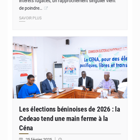
intérêts fugaces, un rapprochement singulier vient
de poindre…
SAVOIR PLUS
© JD Benin
Les élections béninoises de 2026 : la
Cedeao tend une main ferme à la
Céna
25 février 2025