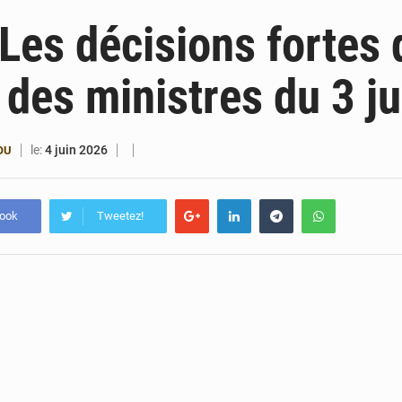
4 août 2026
Bénin : le ministère de l’Intérieur évalue ses rés
 Les décisions fortes 
4 août 2026
FÉBÉBOXE : la gouvernance, premier combat de la 
 des ministres du 3 ju
3 août 2026
Valse des entraîneurs en Première Division bé
3 août 2026
Noyade tragique à Kalalé : 2 enfants perdent 
le:
4 juin 2026
OU
book
Tweetez!