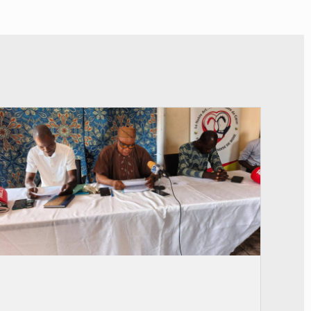
© FéBéBOXE officiel