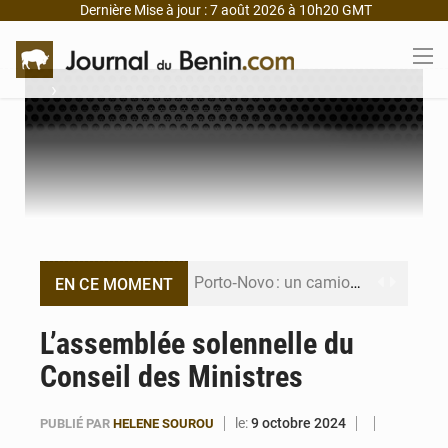
Dernière Mise à jour : 7 août 2026 à 10h20 GMT
›
Porto‑Novo : un camion de produits pétroliers embrase Avakpa
EN CE MOMENT
Patrice Talon prend la tête du premier bureau du Sénat du Bénin
L’assemblée solennelle du
Conseil des Ministres
Bénin : Djogbénou inspecte le chantier du siège de l’Assemblée
Bénin et Canada scellent un partenariat inédit
le:
9 octobre 2024
PUBLIÉ PAR
HELENE SOUROU