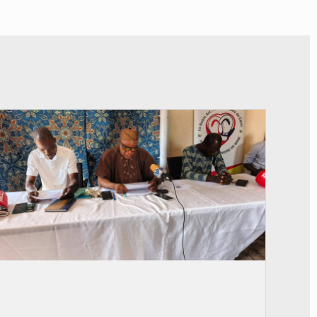
© FéBéBOXE officiel