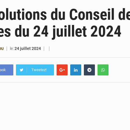
4 août 2026
Bénin : le ministère de l’Intérieur évalue ses rés
olutions du Conseil d
4 août 2026
FÉBÉBOXE : la gouvernance, premier combat de la 
es du 24 juillet 2024
3 août 2026
Valse des entraîneurs en Première Division bé
3 août 2026
Noyade tragique à Kalalé : 2 enfants perdent 
le:
24 juillet 2024
OU
book
Tweetez!