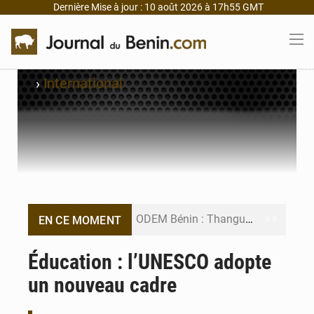
Dernière Mise à jour : 10 août 2026 à 17h55 GMT
›
International
ODEM Bénin : Thanguy Agoï en consultation chez Richard Magnidet
EN CE MOMENT
Tchaourou : une fillette de 3 ans retrouvée vivante dans l’Okpara
Éducation : l’UNESCO adopte
un nouveau cadre
Hêvié : À peine gracié par Wadagni, il est réarrêté pour tentative de vol
Bénin : Georges Alé face à l’érosion du littoral Est à Cotonou