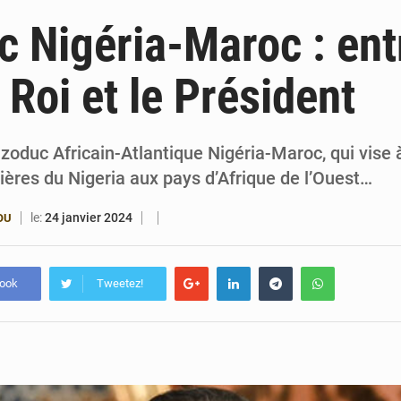
6 août 2026
Bénin et Canada scellent un partenariat inédi
 Nigéria-Maroc : ent
6 août 2026
Bénin : Le CEG La Verdure de Ouèdo fait sa mu
 Roi et le Président
5 août 2026
Bénin : 14,5 milliards de dollars pour faire de la CDN 3.0
4 août 2026
Bénin : le ministère de l’Intérieur évalue ses rés
zoduc Africain-Atlantique Nigéria-Maroc, qui vise 
ières du Nigeria aux pays d’Afrique de l’Ouest…
le:
24 janvier 2024
OU
book
Tweetez!