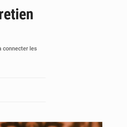
t
retien
e pour la rentrée
 un bouclier économique
ultats à mi-parcours
à connecter les