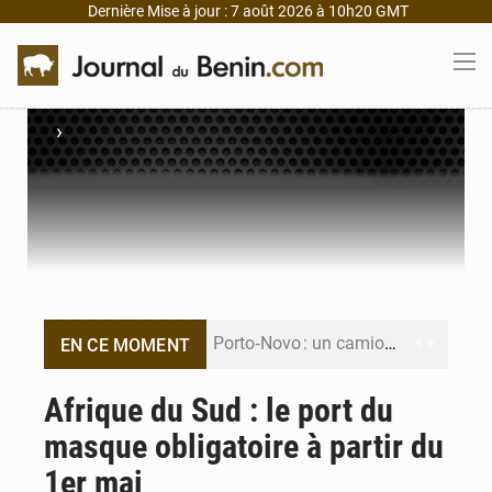
Dernière Mise à jour : 7 août 2026 à 10h20 GMT
›
Porto‑Novo : un camion de produits pétroliers embrase Avakpa
EN CE MOMENT
Patrice Talon prend la tête du premier bureau du Sénat du Bénin
Afrique du Sud : le port du
masque obligatoire à partir du
Bénin : Djogbénou inspecte le chantier du siège de l’Assemblée
1er mai
Bénin et Canada scellent un partenariat inédit